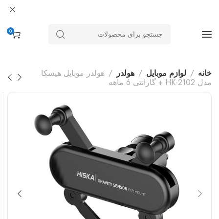
0
خانه
لوازم موبایل
هولدر
هولدر موبایل هیسکا
مدل HK-2102 + گارانتی 6 ماهه