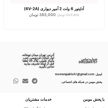
آداپتور 6 ولت 2 آمپر دیواری (6V-2A)
افزودن به سبد خرید
385,000
تومان
399,850
تومان
آدرس: تهران میدان توپخانه،
اول خیابان فردوسی، جنب
ﺷﻤﺎره ﺗﻤﺎس:
پاساژ طبس، پلاک 20 لطفا
09022849757
قبل از اینکه تشریف بیارید
تماس بگیرید.
ایمیل: momenpakhsh1@gmail.com
پخش مومن در شبکه های اجتماعی:
با پخش مومن
خدمات مشتریان