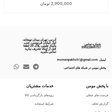
2,900,000
تومان
آدرس: تهران میدان توپخانه،
اول خیابان فردوسی، جنب
ﺷﻤﺎره ﺗﻤﺎس:
پاساژ طبس، پلاک 20 لطفا
09022849757
قبل از اینکه تشریف بیارید
تماس بگیرید.
ایمیل: momenpakhsh1@gmail.com
پخش مومن در شبکه های اجتماعی:
با پخش مومن
خدمات مشتریان
فرصت های شغلی
رویه‌های بازگرداندن کالا
گزارش تخلف
شرایط استفاده