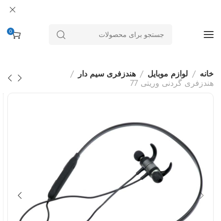
0
خانه
لوازم موبایل
هندزفری سیم دار
هندزفری گردنی وریتی 77