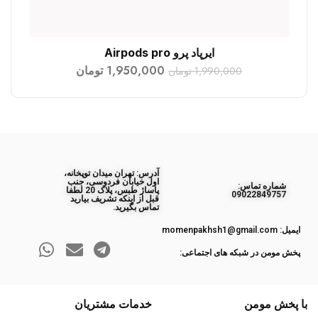
ایرپاد پرو Airpods pro
افزودن به سبد خرید
1,950,000
تومان
1,990,000
تومان
آدرس: تهران میدان توپخانه،
اول خیابان فردوسی، جنب
ﺷﻤﺎره ﺗﻤﺎس:
پاساژ طبس، پلاک 20 لطفا
09022849757
قبل از اینکه تشریف بیارید
تماس بگیرید.
ایمیل: momenpakhsh1@gmail.com
پخش مومن در شبکه های اجتماعی:
با پخش مومن
خدمات مشتریان