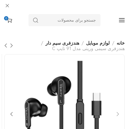
0
خانه
لوازم موبایل
هندزفری سیم دار
هندزفری سیمی وریتی مدل 91 تایپ C