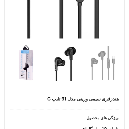
هندزفری سیمی وریتی مدل 91 تایپ C
ویژگی های محصول