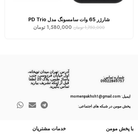
شارژر 65 وات سامسونگ مدل PD Trio
افزودن به سبد خرید
1,580,000
تومان
1,750,000
تومان
آدرس: تهران میدان توپخانه،
اول خیابان فردوسی، جنب
ﺷﻤﺎره ﺗﻤﺎس:
پاساژ طبس، پلاک 20 لطفا
09022849757
قبل از اینکه تشریف بیارید
تماس بگیرید.
ایمیل: momenpakhsh1@gmail.com
پخش مومن در شبکه های اجتماعی:
با پخش مومن
خدمات مشتریان