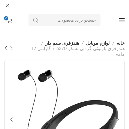
0
خانه
لوازم موبایل
هندزفری سیم دار
هندزفری بلوتوثی گردنی تسکو 5370 + گارانتی 12
ماهه