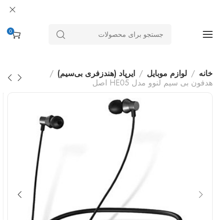
0
خانه
لوازم موبایل
ایرپاد (هندزفری بی‌سیم)
هدفون بی سیم لنوو مدل HE05 اصل