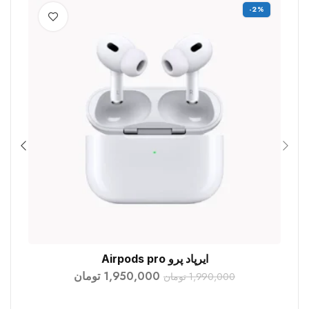
%
-2%
ایرپاد پرو Airpods pro
افزودن به سبد خرید
1,950,000
تومان
1,990,000
تومان