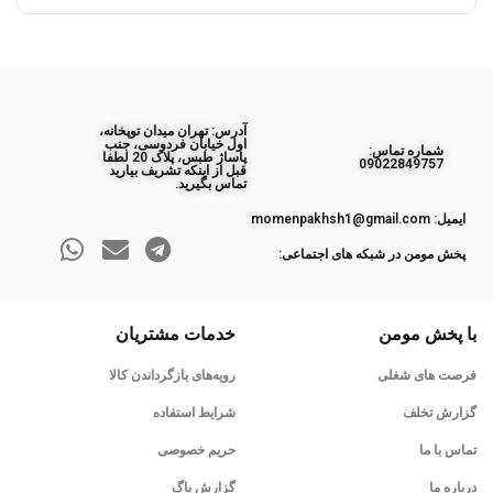
آدرس: تهران میدان توپخانه،
اول خیابان فردوسی، جنب
ﺷﻤﺎره ﺗﻤﺎس:
پاساژ طبس، پلاک 20 لطفا
09022849757
قبل از اینکه تشریف بیارید
تماس بگیرید.
ایمیل: momenpakhsh1@gmail.com
پخش مومن در شبکه های اجتماعی:
با پخش مومن
خدمات مشتریان
فرصت های شغلی
رویه‌های بازگرداندن کالا
گزارش تخلف
شرایط استفاده
تماس با ما
حریم خصوصی
درباره ما
گزارش باگ