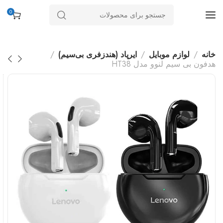
0
خانه
لوازم موبایل
ایرپاد (هندزفری بی‌سیم)
هدفون بی سیم لنوو مدل HT38