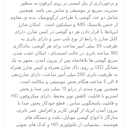
سیم با برد پایدار 10 متری از طریق بلوتوث نسخه ی 5/0
و برخورداری از پنل لمسی بر روی ایرفون به منظور
مدیریت سریع تر موسیقی و تماس می باشد. همچنین
شامل دو عدد گوشی با طراحی ارگونومیک، بدنه ی مقاوم
از جنس پلاستیک ABS و سیلیکون است . امکان شارژ
ایرپادها با قرار دادن هر دو گوشی در کیس شارژ، دارای
کابل شارژ با رابط از نوع تایپ سی و دارای باتری به
ظرفیت 30 میلی آمپر ساعت برای هر گوشی، ماندگاری
180 ساعته باتری در حالت استندبای ، امکان جفت شدن
سریع گوشی ها بلافاصله پس از بیرون آمدن، مجهز به یک
نشانگر LED بر روی داک شارژ همراه و کیس شارژ همراه
به ظرفیت باتری 250 میلی آمپر ساعت، دارای شارژدهی
4 الی 5 ساعته هنگام پخش موسیقی و مکالمه است .
همچنین بهره مندی از درایو 13 میلی متر صدا و پخش
استریو با قابلیت کاهش نویز محیط، دارای میکروفون HD
و قابلیت پاسخگویی تماس ، قطع خودکار پخش صدا با
بیرون آمدن ایرپاد از گوش کاربر و افزایش عمر باتری،
سازگار با انواع گوشی موبایل، تبلت و دستگاه های