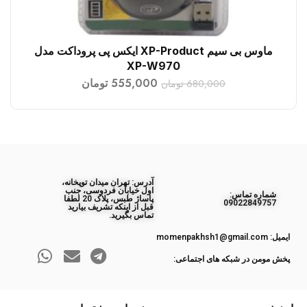
ماوس بی سیم XP-Product ایکس پی پروداکت مدل
افزودن به سبد خرید
XP-W970
555,000
تومان
680,000
تومان
آدرس: تهران میدان توپخانه،
اول خیابان فردوسی، جنب
ﺷﻤﺎره ﺗﻤﺎس:
پاساژ طبس، پلاک 20 لطفا
09022849757
قبل از اینکه تشریف بیارید
تماس بگیرید.
ایمیل: momenpakhsh1@gmail.com
پخش مومن در شبکه های اجتماعی: