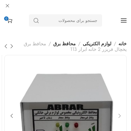
0
خانه
لوازم الکتریکی
محافظ برق
محافظ برق
یخچال فریزر 2 خانه ابرار 113