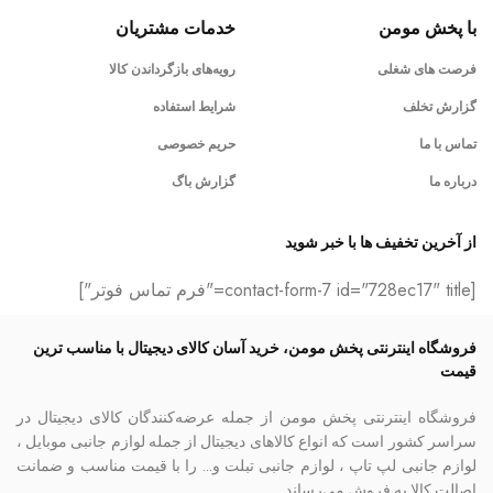
با پخش مومن
خدمات مشتریان
فرصت های شغلی
رویه‌های بازگرداندن کالا
گزارش تخلف
شرایط استفاده
تماس با ما
حریم خصوصی
درباره ما
گزارش باگ
از آخرین تخفیف ها با خبر شوید
[contact-form-7 id="728ec17" title="فرم تماس فوتر"]
فروشگاه اینترنتی پخش مومن، خرید آسان کالای دیجیتال با مناسب ترین
قیمت
فروشگاه اینترنتی پخش مومن از جمله عرضه‌کنندگان کالای دیجیتال در
سراسر کشور است که انواع کالاهای دیجیتال از جمله لوازم جانبی موبایل ،
لوازم جانبی لپ تاپ ، لوازم جانبی تبلت و… را با قیمت مناسب و ضمانت
اصالت کالا به فروش می‌رساند.