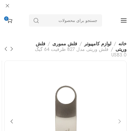
0
خانه
لوازم کامپیوتر
فلش مموری
فلش
وریتی
فلش وریتی مدل 827 ظرفیت 64 گیگ
USB3.0