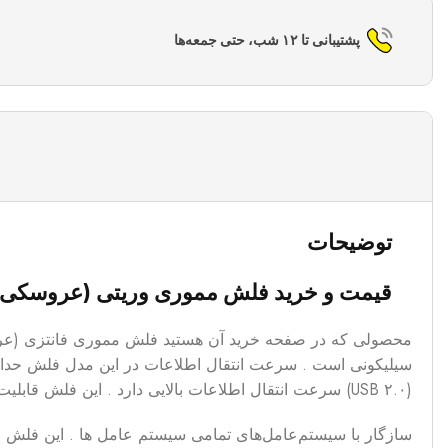
پشتیبانی تا ۱۲ شب، حتی جمعه‌ها
توضیحات
قیمت و خرید فلش مموری وریتی (عروسکی) مدل V901 ظرفیت 16 
(USB ۲.۰) سرعت انتقال اطلاعات بالایی دارد . این فلش قابلیت های ویژه ای نیز دارد . فلش مموری وریتی مدل وی 901 در برابر فشار و ضربه ، شوک ، گرد و غبار و رطوبت مقاوم است .
سازگار با سیستم‌عامل‌های تمامی سیستم عامل ها . این فلش عمل