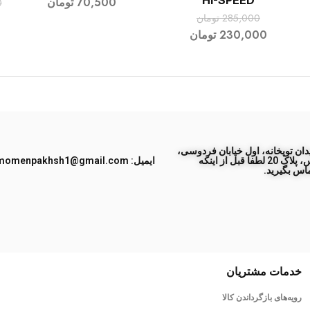
HI-SPEED
70,500
تومان
0
285,000
تومان
230,000
تومان
ان توپخانه، اول خیابان فردوسی،
جنب پاساژ طبس، پلاک 20 لطفا قبل از اینکه
ایمیل: momenpakhsh1@gmail.com
اس بگیرید.
خدمات مشتریان
رویه‌های بازگرداندن کالا