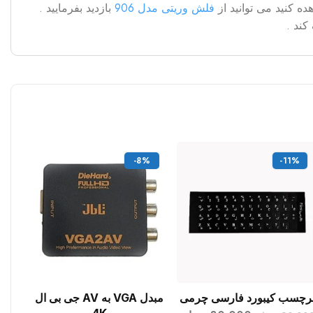
فلش وریتی مدل 906
بازدید بفرمایید .
کند .
-8%
-11%
رچسب کیبورد فارسی چرمی
مبدل VGA به AV جی بی ال
افزودن به سبد خرید
افزودن به سبد خرید