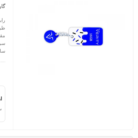
گار
رابط‌ه
ظرفیت:
مقا
سرعت 
ساز
ا
س