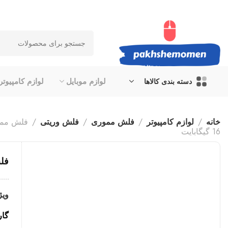
لوازم موبایل
لوازم کامپیوتر
دسته بندی کالاها
خانه
لوازم کامپیوتر
فلش مموری
فلش وریتی
16 گیگابایت
فلش م
ویژ
گار