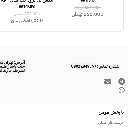
W970
ایکس پی پروداکت مدل XP-
W140M
580,000
تومان
570,000
تومان
550,000
تومان
550,000
تومان
آدرس: تهران مید
ﺷﻤﺎره ﺗﻤﺎس: 09022849757
تشریف بیارید تم
با پخش مومن
فرصت های شغلی