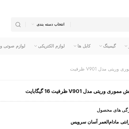
انتخاب دسته بندی
گیمینگ
کابل ها
لوازم الکتریکی
لوازم صوتی و
فلش مموری وریتی مدل V901 ظرفیت
موری وریتی مدل V901 ظرفیت 16 گیگابایت
گی های محصول
انتی مادام‌العمر آسان سرویس