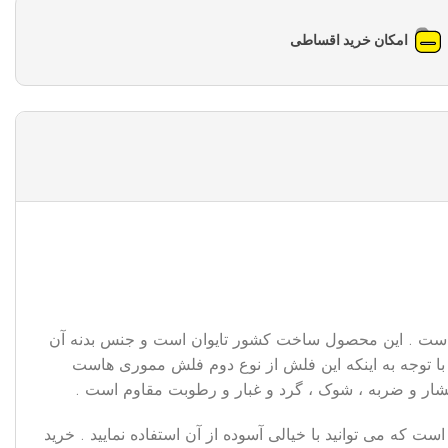
امکان خرید اقساطی
(عروسکی) وریتی مدل V901 در ظرفیت 16 گیگابایت با قیمت مناسب است . این محصول ساخت کشور تایوان است و جنس بدنه آن
تقال اطلاعات در این مدل فلش حداکثر تا 480 مگابیت (megabit) معادل 60 مگابایت (megabyte) است . با توجه به اینکه این فلش از نوع دوم فلش مموری هاست
 که می توانید با خیالی آسوده از آن استفاده نمایید . خرید