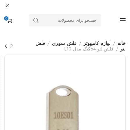
0
خانه
لوازم کامپیوتر
فلش مموری
فلش
لتو
فلش لتو 64گیگ مدل L10