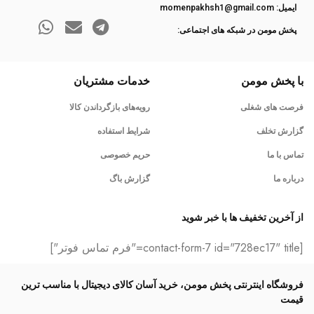
ایمیل: momenpakhsh1@gmail.com
پخش مومن در شبکه های اجتماعی:
با پخش مومن
خدمات مشتریان
فرصت های شغلی
رویه‌های بازگرداندن کالا
گزارش تخلف
شرایط استفاده
تماس با ما
حریم خصوصی
درباره ما
گزارش باگ
از آخرین تخفیف ها با خبر شوید
[contact-form-7 id="728ec17" title="فرم تماس فوتر"]
فروشگاه اینترنتی پخش مومن، خرید آسان کالای دیجیتال با مناسب ترین
قیمت