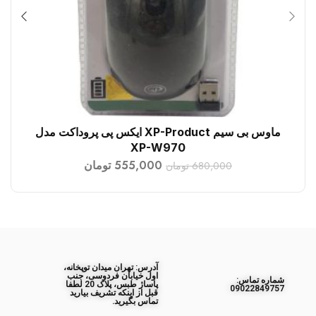
ماوس بی سیم XP-Product ایکس پی پروداکت مدل
افزودن به سبد خرید
XP-W970
555,000
تومان
680,000
تومان
آدرس: تهران میدان توپخانه،
اول خیابان فردوسی، جنب
ﺷﻤﺎره ﺗﻤﺎس:
پاساژ طبس، پلاک 20 لطفا
09022849757
قبل از اینکه تشریف بیارید
تماس بگیرید.