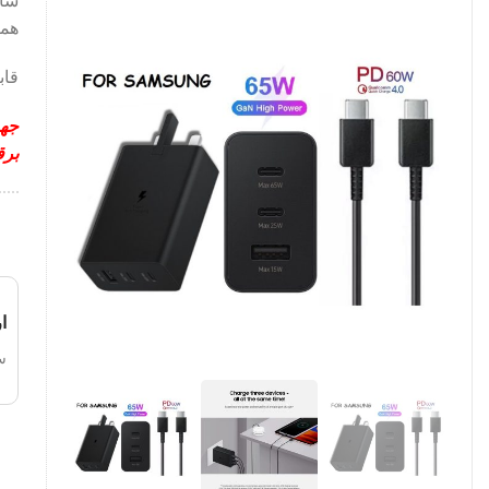
همز
قاب
جهت
برق
ا
س