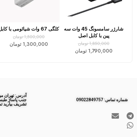
شارژر سامسونگ 45 وات سه
کلگی 67 وات شیائومی با کابل
افزودن به سبد خرید
افزودن به سبد خرید
پین با کابل اصل
1,500,000
تومان
1,850,000
تومان
1,300,000
تومان
1,790,000
تومان
آدرس: تهران مید
ﺷﻤﺎره ﺗﻤﺎس: 09022849757
تشریف بیارید تم