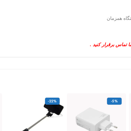
 تماس برقرار کنید .
-22%
-5%