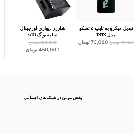
تبدیل میکرو به تایپ c تسکو
شارژر دیواری اورجینال
افزودن به سبد خرید
افزودن به سبد خرید
مدل 1313
سامسونگ s10
75,000
تومان
87,850
تومان
530,000
تومان
450,000
تومان
پخش مومن در شبکه های اجتماعی: