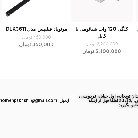
کلگی 120 وات شیائومی با
مونوپاد فیلیپس مدل DLK3611
افزودن به سبد خرید
افزودن به سبد خرید
کابل
450,000
تومان
2,200,000
تومان
350,000
تومان
2,100,000
تومان
ان توپخانه، اول خیابان فردوسی،
جنب پاساژ طبس، پلاک 20 لطفا قبل از اینکه
ایمیل: momenpakhsh1@gmail.com
اس بگیرید.