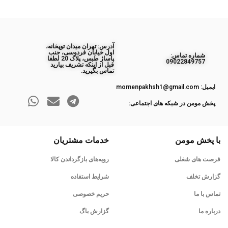
آدرس: تهران میدان توپخانه،
اول خیابان فردوسی، جنب
ﺷﻤﺎره ﺗﻤﺎس:
پاساژ طبس، پلاک 20 لطفا
09022849757
قبل از اینکه تشریف بیارید
تماس بگیرید.
ایمیل: momenpakhsh1@gmail.com
پخش مومن در شبکه های اجتماعی:
با پخش مومن
خدمات مشتریان
فرصت های شغلی
رویه‌های بازگرداندن کالا
گزارش تخلف
شرایط استفاده
تماس با ما
حریم خصوصی
درباره ما
گزارش باگ