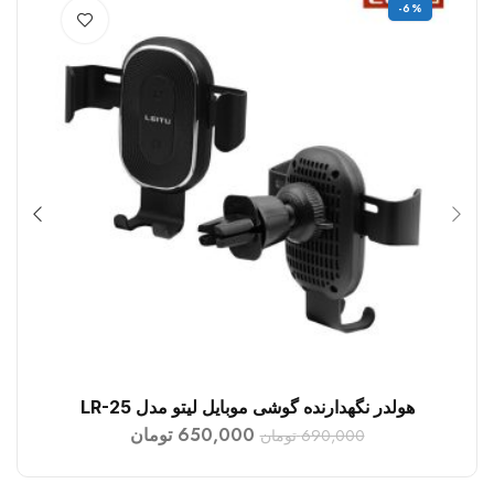
%
-6%
هولدر نگهدارنده گوشی موبایل لیتو مدل LR-25
ما
افزودن به سبد خرید
650,000
تومان
690,000
تومان