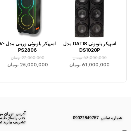
اسپیکر بلوتوثی DATIS مدل
اسپیکر بلوتوثی وریتی مدل
افزودن به سبد خرید
افزودن به سبد خرید
PS2806
DS1020P
63,000,000
تومان
27,000,000
تومان
61,000,000
تومان
25,000,000
تومان
آدرس: تهران مید
ﺷﻤﺎره ﺗﻤﺎس: 09022849757
تشریف بیارید تم