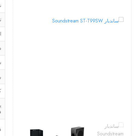
ن
ت
ا
د
س
ر
ک
پ
ف
ق