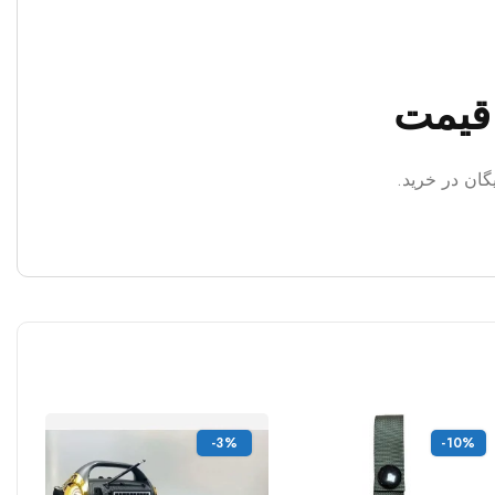
گان در خرید.
-3%
-10%