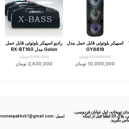
 V-
اسپیکر بلوتوثی قابل حمل مدل
رادیو اسپیکر بلوتوثی قابل حمل
افزودن به سبد خرید
افزودن به سبد خرید
GY8818
Golon مدل RX-BT160
11,000,000
تومان
2,750,000
تومان
10,000,000
تومان
2,630,000
تومان
ان توپخانه، اول خیابان فردوسی،
جنب پاساژ طبس، پلاک 20 لطفا قبل از اینکه
ایمیل: momenpakhsh1@gmail.com
اس بگیرید.