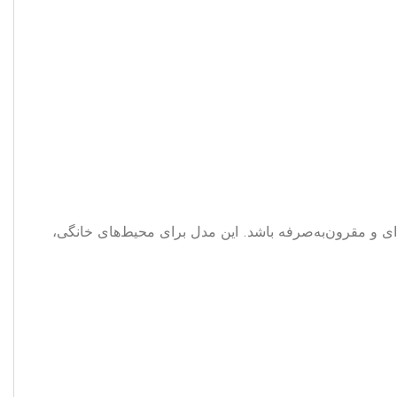
یت‌تر هستید، ساندبار ST-T99SW می‌تواند انتخابی حرفه‌ای و مقرون‌به‌صرفه باشد. این مدل برای محیط‌های خانگی،