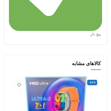
پيچ دار
کالاهای مشابه
%
-24%