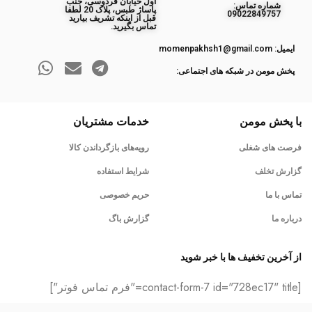
اول خیابان فردوسی، جنب
ﺷﻤﺎره ﺗﻤﺎس:
پاساژ طبس، پلاک 20 لطفا
09022849757
قبل از اینکه تشریف بیارید
تماس بگیرید.
ایمیل: momenpakhsh1@gmail.com
پخش مومن در شبکه های اجتماعی:
با پخش مومن
خدمات مشتریان
فرصت های شغلی
رویه‌های بازگرداندن کالا
گزارش تخلف
شرایط استفاده
تماس با ما
حریم خصوصی
درباره ما
گزارش باگ
از آخرین تخفیف ها با خبر شوید
[contact-form-7 id="728ec17" title="فرم تماس فوتر"]