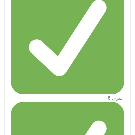
سري 8