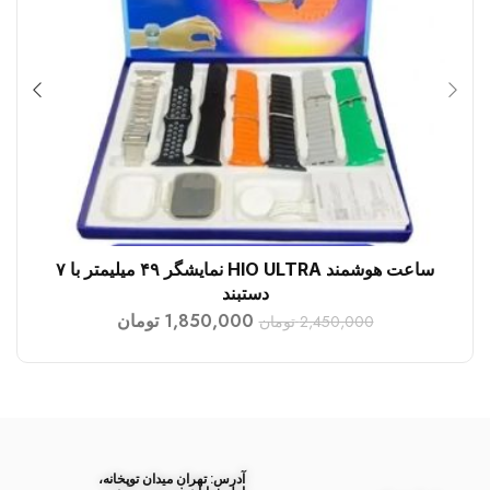
ساعت هوشمند HIO ULTRA نمایشگر ۴۹ میلیمتر با ۷
افزودن به سبد خرید
دستبند
1,850,000
تومان
2,450,000
تومان
آدرس: تهران میدان توپخانه،