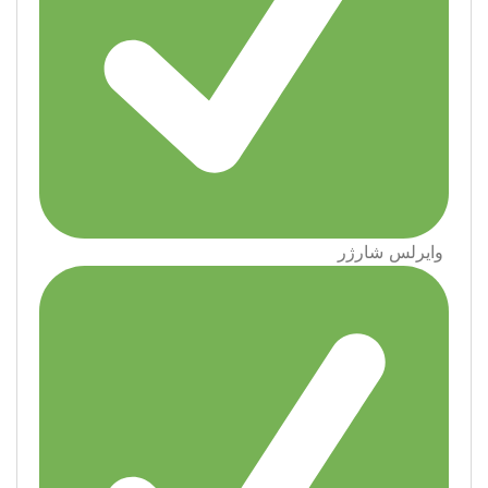
وايرلس شارژر