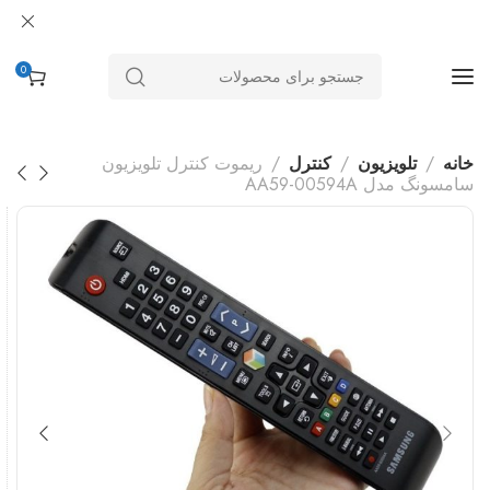
0
خانه
تلویزیون
کنترل
ریموت کنترل تلویزیون
سامسونگ مدل AA59-00594A