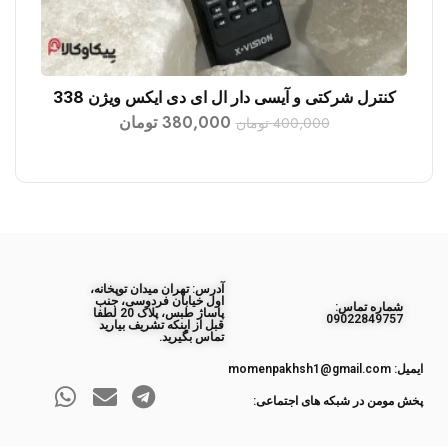
کنترل شرکتی و آیسی دار ال ای دی ایکس ویژن 338
افزودن به سبد خرید
380,000
تومان
400,000
تومان
آدرس: تهران میدان توپخانه،
اول خیابان فردوسی، جنب
ﺷﻤﺎره ﺗﻤﺎس:
پاساژ طبس، پلاک 20 لطفا
09022849757
قبل از اینکه تشریف بیارید
تماس بگیرید.
ایمیل: momenpakhsh1@gmail.com
پخش مومن در شبکه های اجتماعی: