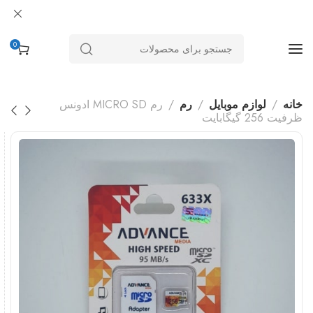
0
خانه
لوازم موبایل
رم
رم MICRO SD ادونس
ظرفیت 256 گیگابایت