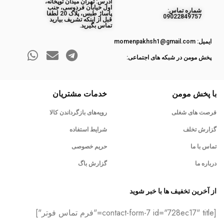
آدرس: تهران میدان توپخانه،
اول خیابان فردوسی، جنب
ﺷﻤﺎره ﺗﻤﺎس:
پاساژ طبس، پلاک 20 لطفا
09022849757
قبل از اینکه تشریف بیارید
تماس بگیرید.
ایمیل: momenpakhsh1@gmail.com
پخش مومن در شبکه های اجتماعی:
با پخش مومن
خدمات مشتریان
فرصت های شغلی
رویه‌های بازگرداندن کالا
گزارش تخلف
شرایط استفاده
تماس با ما
حریم خصوصی
درباره ما
گزارش باگ
از آخرین تخفیف ها با خبر شوید
[contact-form-7 id="728ec17" title="فرم تماس فوتر"]