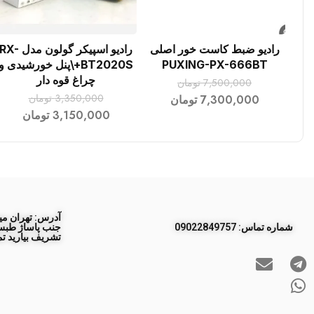
رادیو ضبط کاست خور اصلی
رادیو اسپیکر گولون مدل RX-
افزودن به سبد خرید
افزودن به سبد خرید
PUXING-PX-666BT
BT2020S+\پنل خورشیدی و
چراغ قوه دار
7,500,000
تومان
3,350,000
تومان
7,300,000
تومان
3,150,000
تومان
آدرس: تهران مید
ﺷﻤﺎره ﺗﻤﺎس: 09022849757
تشریف بیارید تم