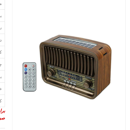
م
بر
ن
در
کا
چ
با
خ
کا
برا
صور