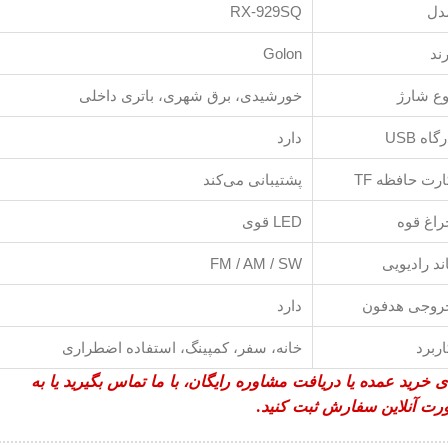
دل
RX-929SQ
ند
Golon
وع شارژ
خورشیدی، برق شهری، باتری داخلی
گاه USB
دارد
رت حافظه TF
پشتیبانی می‌کند
راغ قوه
LED قوی
ند رادیویی
FM / AM / SW
روجی هدفون
دارد
ربرد
خانه، سفر، کمپینگ، استفاده اضطراری
ی خرید عمده یا دریافت مشاوره رایگان، با ما تماس بگیرید یا به
ت آنلاین سفارش ثبت کنید.