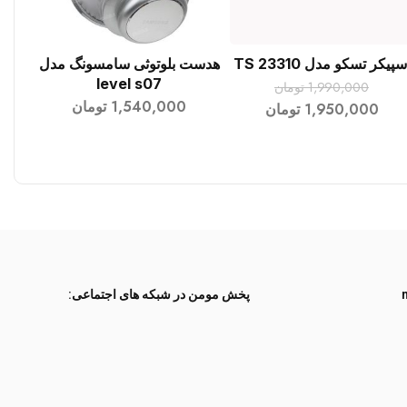
سپیکر تسکو مدل TS 23310
هدست بلوتوثی سامسونگ مدل
افزودن به سبد خرید
افزودن به سبد خرید
level s07
1,990,000
تومان
1,540,000
تومان
1,950,000
تومان
پخش مومن در شبکه های اجتماعی: