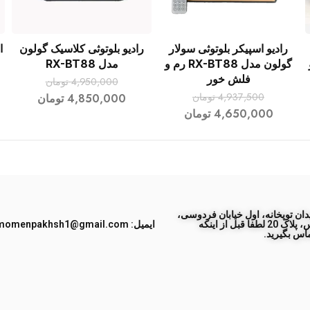
رادیو اسپیکر بلوتوثی سولار
رادیو بلوتوثی کلاسیک گولون
ا
افزودن به سبد خرید
افزودن به سبد خرید
گولون مدل RX-BT88 رم و
مدل RX-BT88
فلش خور
4,950,000
تومان
4,937,500
تومان
4,850,000
تومان
4,650,000
تومان
ان توپخانه، اول خیابان فردوسی،
جنب پاساژ طبس، پلاک 20 لطفا قبل از اینکه
ایمیل: momenpakhsh1@gmail.com
اس بگیرید.