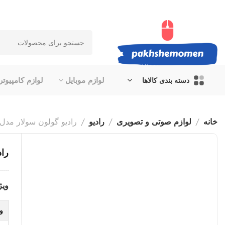
لوازم موبایل
لوازم کامپیوتر
دسته بندی کالاها
خانه
لوازم صوتی و تصویری
رادیو
رادیو گولون سولار مدل X-929SQ
رادی
ویژ
و