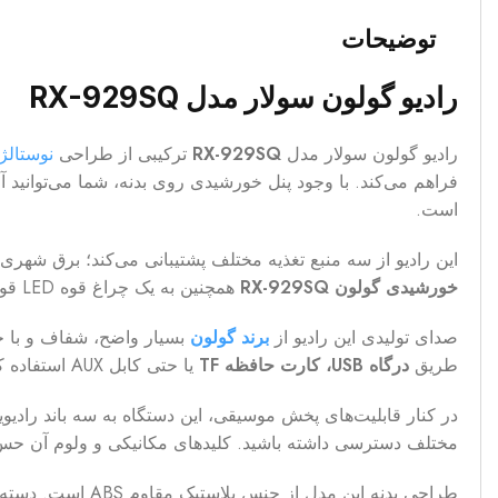
توضیحات
رادیو گولون سولار مدل RX-929SQ
رادیو گولون سولار مدل
RX-929SQ
ترکیبی از طراحی
نوستالژ
فراهم می‌کند. با وجود پنل خورشیدی روی بدنه، شما می‌توانید آ
است.
این رادیو از سه منبع تغذیه مختلف پشتیبانی می‌کند؛ برق شهری
خورشیدی گولون RX-929SQ
همچنین به یک چراغ قوه LED قوی مجهز شده که در تاریکی شب یا هنگام قطع برق بسیار کاربردی است.
صدای تولیدی این رادیو از
برند گولون
بسیار واضح، شفاف و با حج
طریق
درگاه USB، کارت حافظه TF
یا حتی کابل AUX استفاده کنید. رادیو به راحتی فایل‌های صوتی را از این ورودی‌ها پخش می‌کند.
در کنار قابلیت‌های پخش موسیقی، این دستگاه به سه باند راد
مختلف دسترسی داشته باشید. کلیدهای مکانیکی و ولوم آن حس اس
طراحی بدنه این م