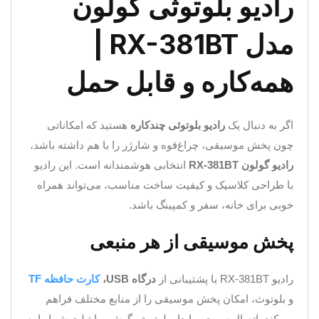
رادیو بلوتوثی گولون
مدل RX-381BT |
همه‌کاره و قابل حمل
اگر به دنبال یک
رادیو بلوتوثی چندکاره
هستید که امکاناتی
چون پخش موسیقی، چراغ‌قوه و شارژر را با هم داشته باشد،
رادیو
گولون RX-381BT
انتخابی هوشمندانه است. این رادیو
با طراحی کلاسیک و کیفیت ساخت مناسب، می‌تواند همراه
خوبی برای خانه، سفر و کمپینگ باشد.
پخش موسیقی از هر منبعی
رادیو RX-381BT با پشتیبانی از
درگاه USB،
کارت حافظه TF
و بلوتوث، امکان پخش موسیقی را از منابع مختلف فراهم
می‌کند. اتصال سریع و پایدار بلوتوث، گوشی یا تبلت شما را به