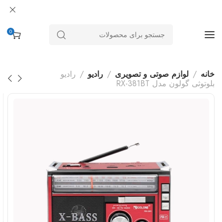
0
خانه
لوازم صوتی و تصویری
رادیو
رادیو
بلوتوثی گولون مدل RX-381BT