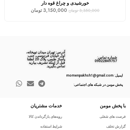
خورشیدی و چراغ قوه دار
3,150,000
تومان
3,350,000
تومان
آدرس: تهران میدان توپخانه،
اول خیابان فردوسی، جنب
ﺷﻤﺎره ﺗﻤﺎس:
پاساژ طبس، پلاک 20 لطفا
09022849757
قبل از اینکه تشریف بیارید
تماس بگیرید.
ایمیل: momenpakhsh1@gmail.com
پخش مومن در شبکه های اجتماعی:
با پخش مومن
خدمات مشتریان
فرصت های شغلی
رویه‌های بازگرداندن کالا
گزارش تخلف
شرایط استفاده