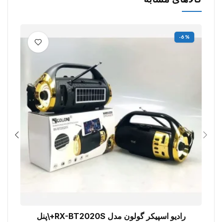
%
-6%
رادیو اسپیکر گولون مدل RX-BT2020S+\پنل
افزودن به سبد خرید