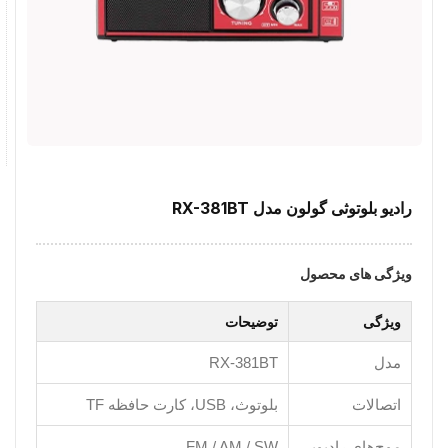
رادیو بلوتوثی گولون مدل RX-381BT
ویژگی های محصول
ویژگی
توضیحات
مدل
RX-381BT
اتصالات
بلوتوث، USB، کارت حافظه TF
موج‌های رادیویی
FM / AM / SW