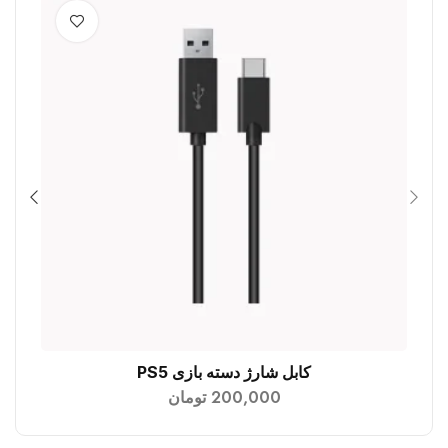
0%
کابل شارژ دسته بازی PS5
کابل VGA ط
افزودن به سبد خرید
200,000
تومان