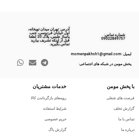
آدرس: تهران میدان توپخانه،
اول خیابان فردوسی، جنب
ﺷﻤﺎره ﺗﻤﺎس:
پاساژ طبس، پلاک 20 لطفا
09022849757
قبل از اینکه تشریف بیارید
تماس بگیرید.
ایمیل: momenpakhsh1@gmail.com
پخش مومن در شبکه های اجتماعی:
با پخش مومن
خدمات مشتریان
فرصت های شغلی
رویه‌های بازگرداندن کالا
گزارش تخلف
شرایط استفاده
تماس با ما
حریم خصوصی
درباره ما
گزارش باگ