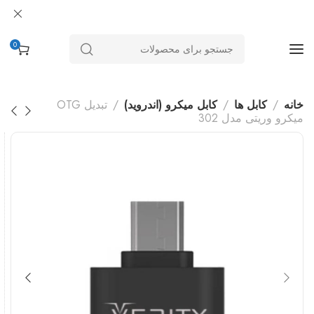
0
خانه
کابل ها
کابل میکرو (اندروید)
تبدیل OTG
میکرو وریتی مدل 302