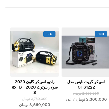
-3%
-13%
اسپیکر گریت نایس مدل
رادیو اسپیکر گلون 2020
افزودن به سبد خرید
افزودن به سبد خرید
GTS1222
سولار بلوتوث Rx -BT 2020
S
2,650,000
تومان
3,780,000
تومان
2,300,000
تومان
عدد
3,650,000
تومان