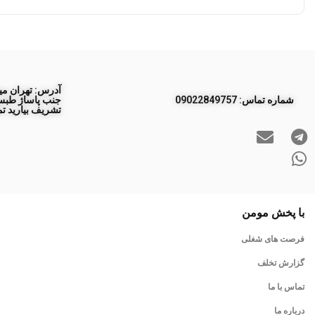
آدرس: تهران مید
ﺷﻤﺎره ﺗﻤﺎس: 09022849757
تشریف بیارید تم
با پخش مومن
فرصت های شغلی
گزارش تخلف
تماس با ما
درباره ما