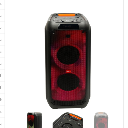
م
ن
س
ت
د
نو
ک
کا
ق
من
بر