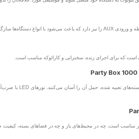
بدنه این اسپیکر قابل حم
وجی صدای اسپیکر لیتو مدل Party Box 1000 بسیار مناسب است. چه در محیط‌های باز و چه د