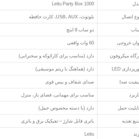
دل
Leitu Party Box 1000
وع اتصال
بلوتوث، USB، AUX، کارت حافظه
اب
دو ساب 8 اینچ
وان خروجی
60 وات واقعی
رگاه میکروفون
دارد (مناسب برای کارائوکه و سخنرانی)
رپردازی LED
دارد (هماهنگ با ریتم موسیقی)
یفیت صدا
صدای شفاف و بیس قوی
ربرد
مناسب برای مهمانی، فضای باز، منزل
ابلیت حمل
دارد (با دسته مخصوص حمل)
بع تغذیه
باتری قابل شارژ – تفیکیک برق و باتری
ند
Leitu