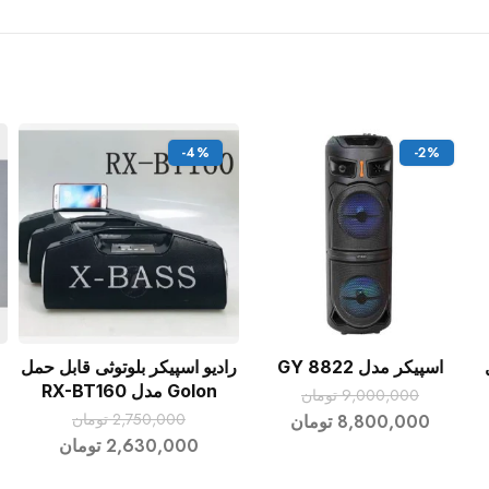
-4%
-2%
اسپیکر مدل GY 8822
رادیو اسپیکر بلوتوثی قابل حمل
افزودن به سبد خرید
افزودن به سبد خرید
Golon مدل RX-BT160
9,000,000
تومان
2,750,000
تومان
8,800,000
تومان
2,630,000
تومان