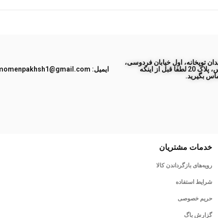
ان توپخانه، اول خیابان فردوسی،
جنب پاساژ طبس، پلاک 20 لطفا قبل از اینکه
ایمیل: momenpakhsh1@gmail.com
اس بگیرید.
خدمات مشتریان
رویه‌های بازگرداندن کالا
شرایط استفاده
حریم خصوصی
گزارش باگ