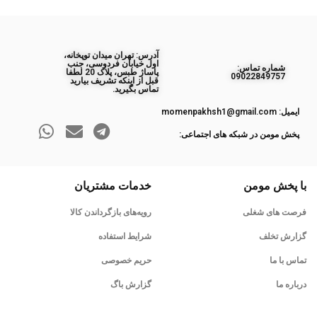
آدرس: تهران میدان توپخانه،
اول خیابان فردوسی، جنب
ﺷﻤﺎره ﺗﻤﺎس:
پاساژ طبس، پلاک 20 لطفا
09022849757
قبل از اینکه تشریف بیارید
تماس بگیرید.
ایمیل: momenpakhsh1@gmail.com
پخش مومن در شبکه های اجتماعی:
با پخش مومن
خدمات مشتریان
فرصت های شغلی
رویه‌های بازگرداندن کالا
گزارش تخلف
شرایط استفاده
تماس با ما
حریم خصوصی
درباره ما
گزارش باگ