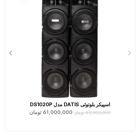
اسپیکر بلوتوثی DATIS مدل DS1020P
افزودن به سبد خرید
61,000,000
تومان
63,000,000
تومان