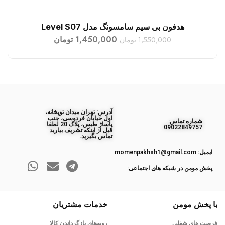
هدفون بی سیم سامسونگ مدل Level S07
افزودن به سبد خرید
1,450,000
تومان
1,550,000
تومان
آدرس: تهران میدان توپخانه،
اول خیابان فردوسی، جنب
ﺷﻤﺎره ﺗﻤﺎس:
پاساژ طبس، پلاک 20 لطفا
09022849757
قبل از اینکه تشریف بیارید
تماس بگیرید.
ایمیل: momenpakhsh1@gmail.com
پخش مومن در شبکه های اجتماعی:
با پخش مومن
خدمات مشتریان
فرصت های شغلی
رویه‌های بازگرداندن کالا