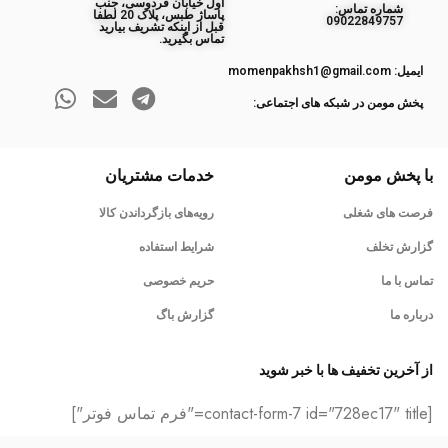
اول خیابان فردوسی، جنب
ﺷﻤﺎره ﺗﻤﺎس:
پاساژ طبس، پلاک 20 لطفا
09022849757
قبل از اینکه تشریف بیارید
تماس بگیرید.
ایمیل: momenpakhsh1@gmail.com
پخش مومن در شبکه های اجتماعی:
با پخش مومن
خدمات مشتریان
فرصت های شغلی
رویه‌های بازگرداندن کالا
گزارش تخلف
شرایط استفاده
تماس با ما
حریم خصوصی
درباره ما
گزارش باگ
از آخرین تخفیف ها با خبر شوید
[contact-form-7 id="728ec17" title="فرم تماس فوتر"]