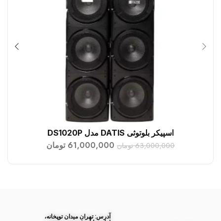
اسپیکر بلوتوثی DATIS مدل DS1020P
افزودن به سبد خرید
61,000,000
تومان
63,000,000
تومان
آدرس: تهران میدان توپخانه،