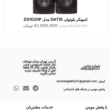
اسپیکر بلوتوثی DATIS مدل DS1020P
افزودن به سبد خرید
61,000,000
تومان
63,000,000
تومان
آدرس: تهران میدان توپخانه،
اول خیابان فردوسی، جنب
ﺷﻤﺎره ﺗﻤﺎس:
پاساژ طبس، پلاک 20 لطفا
09022849757
قبل از اینکه تشریف بیارید
تماس بگیرید.
ایمیل: momenpakhsh1@gmail.com
پخش مومن در شبکه های اجتماعی:
با پخش مومن
خدمات مشتریان