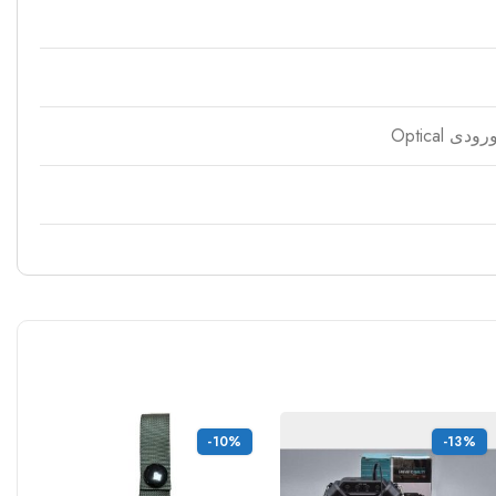
-10%
-13%