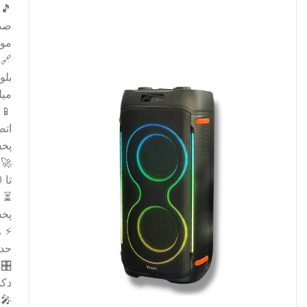
🎵 
صدا
موس
🔗 
میل
📱 
اتص
پخ
🚀 
تا 10 متر بدون افت کیفیت صدا
⏳ 
پخش مد
⚡ ز
حدود 2 ساعت شارژ 
🎛️
دکم
🎤 