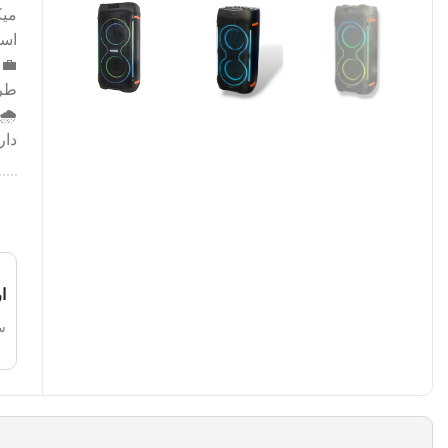
میک
اسپ
💼 
طرا
🌧️
دار
ا
س