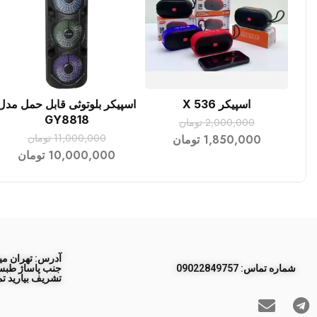
اسپیکر X 536
اسپیکر بلوتوثی قابل حمل مدل
افزودن به سبد خرید
افزودن به سبد خرید
GY8818
2,000,000
تومان
11,000,000
تومان
1,850,000
تومان
10,000,000
تومان
آدرس: تهران مید
ﺷﻤﺎره ﺗﻤﺎس: 09022849757
تشریف بیارید تم