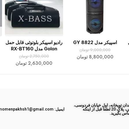
اسپیکر مدل GY 8822
رادیو اسپیکر بلوتوثی قابل حمل
افزودن به سبد خرید
افزودن به سبد خرید
Golon مدل RX-BT160
9,000,000
تومان
2,750,000
تومان
8,800,000
تومان
2,630,000
تومان
ان توپخانه، اول خیابان فردوسی،
جنب پاساژ طبس، پلاک 20 لطفا قبل از اینکه
ایمیل: momenpakhsh1@gmail.com
اس بگیرید.