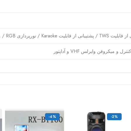
از قابلیت Karaoke / نورپردازی RGB / ورودی Optical
ل و میکروفن وایرلس VHF و آداپتور
-4%
-2%