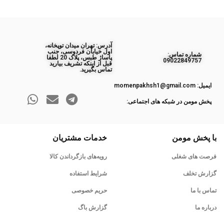
آدرس: تهران میدان توپخانه،
اول خیابان فردوسی، جنب
ﺷﻤﺎره ﺗﻤﺎس:
پاساژ طبس، پلاک 20 لطفا
09022849757
قبل از اینکه تشریف بیارید
تماس بگیرید.
ایمیل: momenpakhsh1@gmail.com
پخش مومن در شبکه های اجتماعی:
با پخش مومن
خدمات مشتریان
فرصت های شغلی
رویه‌های بازگرداندن کالا
گزارش تخلف
شرایط استفاده
تماس با ما
حریم خصوصی
درباره ما
گزارش باگ