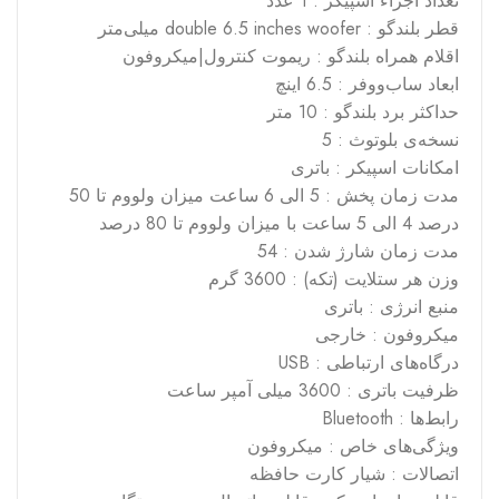
تعداد اجزاء اسپیکر : 1 عدد
قطر بلندگو : double 6.5 inches woofer میلی‌متر
اقلام همراه بلندگو : ریموت کنترول|میکروفون
ابعاد ساب‌ووفر : 6.5 اینچ
حداکثر برد بلندگو : 10 متر
نسخه‌ی بلوتوث : 5
امکانات اسپیکر : باتری
مدت زمان پخش : 5 الی 6 ساعت میزان ولووم تا 50
درصد 4 الی 5 ساعت با میزان ولووم تا 80 درصد
مدت زمان شارژ شدن : 54
وزن هر ستلایت (تکه) : 3600 گرم
منبع انرژی : باتری
میکروفون : خارجی
درگاه‌های ارتباطی : USB
ظرفیت باتری : 3600 میلی آمپر ساعت
رابط‌ها : Bluetooth
ویژگی‌های خاص : میکروفون
اتصالات : شیار کارت حافظه