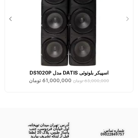
اسپیکر بلوتوثی DATIS مدل DS1020P
افزودن به سبد خرید
61,000,000
تومان
63,000,000
تومان
آدرس: تهران میدان توپخانه،
اول خیابان فردوسی، جنب
ﺷﻤﺎره ﺗﻤﺎس:
پاساژ طبس، پلاک 20 لطفا
09022849757
قبل از اینکه تشریف بیارید