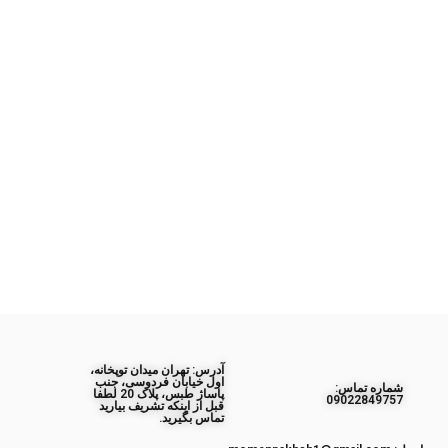
آدرس: تهران میدان توپخانه،
اول خیابان فردوسی، جنب
ﺷﻤﺎره ﺗﻤﺎس:
پاساژ طبس، پلاک 20 لطفا
09022849757
قبل از اینکه تشریف بیارید
تماس بگیرید.