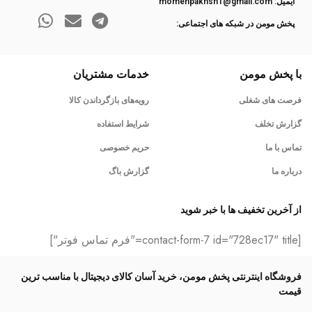
ایمیل: momenpakhsh1@gmail.com
پخش مومن در شبکه های اجتماعی:
با پخش مومن
خدمات مشتریان
فرصت های شغلی
رویه‌های بازگرداندن کالا
گزارش تخلف
شرایط استفاده
تماس با ما
حریم خصوصی
درباره ما
گزارش باگ
از آخرین تخفیف ها با خبر شوید
[contact-form-7 id="728ec17" title="فرم تماس فوتر"]
فروشگاه اینترنتی پخش مومن، خرید آسان کالای دیجیتال با مناسب ترین
قیمت