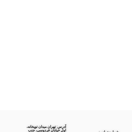
آدرس: تهران میدان توپخانه،
اول خیابان فردوسی، جنب