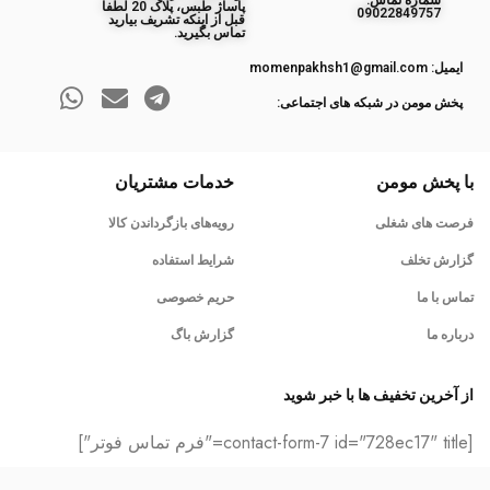
ﺷﻤﺎره ﺗﻤﺎس:
پاساژ طبس، پلاک 20 لطفا
09022849757
قبل از اینکه تشریف بیارید
تماس بگیرید.
ایمیل: momenpakhsh1@gmail.com
پخش مومن در شبکه های اجتماعی:
با پخش مومن
خدمات مشتریان
فرصت های شغلی
رویه‌های بازگرداندن کالا
گزارش تخلف
شرایط استفاده
تماس با ما
حریم خصوصی
درباره ما
گزارش باگ
از آخرین تخفیف ها با خبر شوید
[contact-form-7 id="728ec17" title="فرم تماس فوتر"]