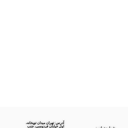
آدرس: تهران میدان توپخانه،
اول خیابان فردوسی، جنب