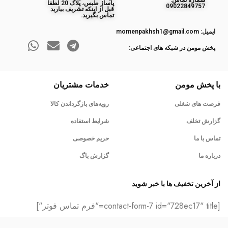
ﺷﻤﺎره ﺗﻤﺎس:
پاساژ طبس، پلاک 20 لطفا
09022849757
قبل از اینکه تشریف بیارید
تماس بگیرید.
ایمیل: momenpakhsh1@gmail.com
پخش مومن در شبکه های اجتماعی:
با پخش مومن
خدمات مشتریان
فرصت های شغلی
رویه‌های بازگرداندن کالا
گزارش تخلف
شرایط استفاده
تماس با ما
حریم خصوصی
درباره ما
گزارش باگ
از آخرین تخفیف ها با خبر شوید
[contact-form-7 id="728ec17" title="فرم تماس فوتر"]