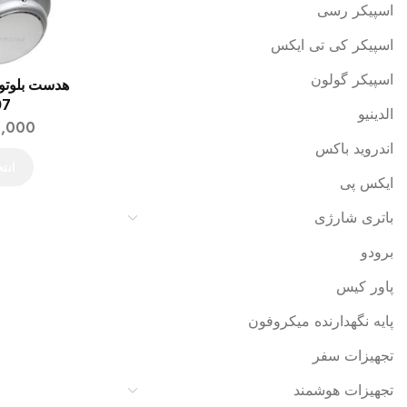
اسپیکر رسی
اسپیکر کی تی ایکس
اسپیکر گولون
هدست بلوتو
07
الدینیو
0,000
اندروید باکس
انت
ایکس پی
باتری شارژی
برودو
پاور کیس
پایه نگهدارنده میکروفون
تجهیزات سفر
تجهیزات هوشمند