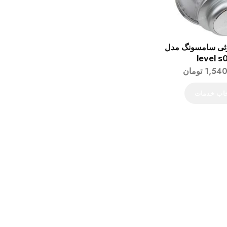
ثی سامسونگ مدل
level s
1,54
تومان
خاب خدمات