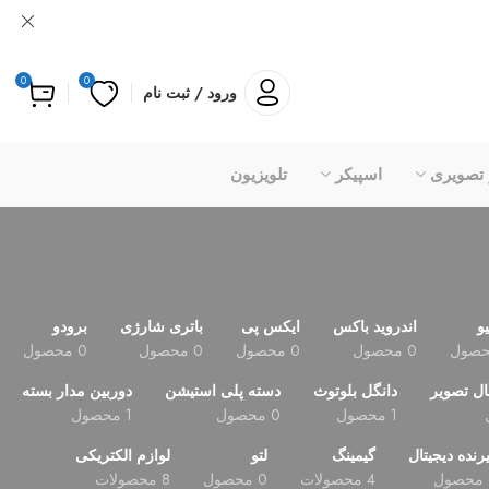
0
0
ورود / ثبت نام
 تصویری
اسپیکر
تلویزیون
یو
اندروید باکس
ایکس پی
باتری شارژی
برودو
0 محصول
0 محصول
0 محصول
0 محصول
ال تصویر
دانگل بلوتوث
دسته پلی استیشن
دوربین مدار بسته
1 محصول
0 محصول
1 محصول
رنده دیجیتال
گیمینگ
لتو
لوازم الکتریکی
4 محصولات
0 محصول
8 محصولات