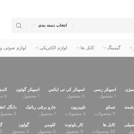
انتخاب دسته بندی
گیمینگ
کابل ها
لوازم الکتریکی
لوازم صوتی و
سیژن
اسپیکر رسی
اسپیکر کی تی ایکس
اسپیکر گولون
الدین
1 محصول
0 محصول
1 محصول
0 محصول
شمند
تسکو
تلویزیون
جارو برقی رباتیک
دانگل انتق
5 محصولات
4 محصولات
1 محصول
0 محصول
سپلی
کابل ها
کار بلوتوث
کلومن
گولون
گی
35 محصولات
0 محصول
0 محصول
0 محصول
0 محصول