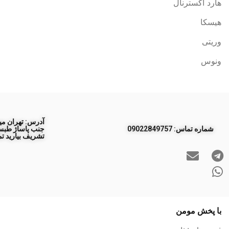
هارد اکسترنال
هیسکا
وریتی
ونوس
آدرس: تهران مید
ﺷﻤﺎره ﺗﻤﺎس: 09022849757
تشریف بیارید تم
با پخش مومن