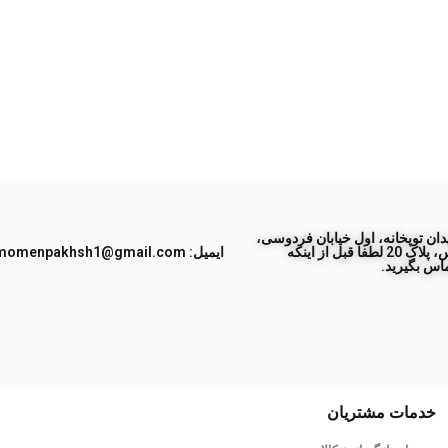
ان توپخانه، اول خیابان فردوسی،
جنب پاساژ طبس، پلاک 20 لطفا قبل از اینکه
ایمیل: momenpakhsh1@gmail.com
اس بگیرید.
خدمات مشتریان