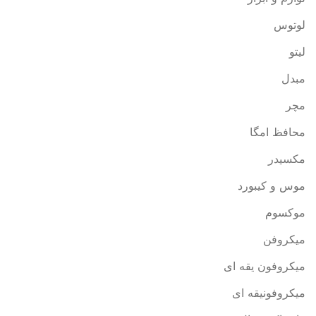
لوتوس
لیتو
مبدل
مچر
محافظ امگا
مکسیدر
موس و کیبورد
موکسوم
میکروفن
میکروفون یقه ای
میکروفونیقه ای