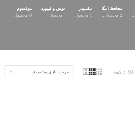
محافظ امگا
مکسیدر
موس و کیبورد
موکسوم
2 محصولات
0 محصول
1 محصول
0 محصول
30
همه