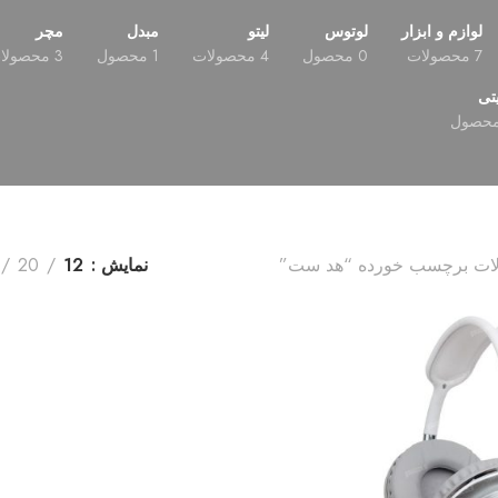
لوازم و ابزار
لوتوس
لیتو
مبدل
مچر
7 محصولات
0 محصول
4 محصولات
1 محصول
3 محصولات
تی
ات برچسب خورده “هد ست”
نمایش
12
20