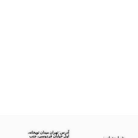
آدرس: تهران میدان توپخانه،
اول خیابان فردوسی، جنب