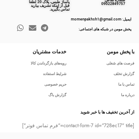
ﺷﻤﺎره ﺗﻤﺎس:
پاساژ طبس، پلاک 20 لطفا
09022849757
قبل از اینکه تشریف بیارید
تماس بگیرید.
ایمیل: momenpakhsh1@gmail.com
پخش مومن در شبکه های اجتماعی:
با پخش مومن
خدمات مشتریان
فرصت های شغلی
رویه‌های بازگرداندن کالا
گزارش تخلف
شرایط استفاده
تماس با ما
حریم خصوصی
درباره ما
گزارش باگ
از آخرین تخفیف ها با خبر شوید
[contact-form-7 id="728ec17" title="فرم تماس فوتر"]