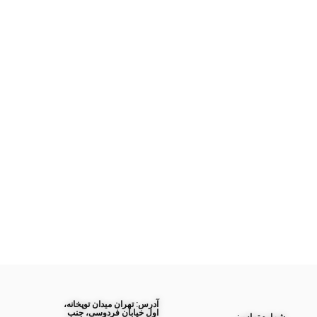
آدرس: تهران میدان توپخانه،
اول خیابان فردوسی، جنب