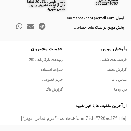
ﺷﻤﺎره ﺗﻤﺎس:
پاساژ طبس، پلاک 20 لطفا
09022849757
قبل از اینکه تشریف بیارید
تماس بگیرید.
ایمیل: momenpakhsh1@gmail.com
پخش مومن در شبکه های اجتماعی:
با پخش مومن
خدمات مشتریان
فرصت های شغلی
رویه‌های بازگرداندن کالا
گزارش تخلف
شرایط استفاده
تماس با ما
حریم خصوصی
درباره ما
گزارش باگ
از آخرین تخفیف ها با خبر شوید
[contact-form-7 id="728ec17" title="فرم تماس فوتر"]