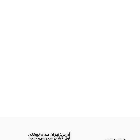
آدرس: تهران میدان توپخانه،
اول خیابان فردوسی، جنب