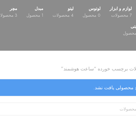
لوازم و ابزار
لوتوس
لیتو
مبدل
مچر
7 محصولات
0 محصول
4 محصولات
1 محصول
3 محصولات
تی
ات برچسب خورده “ساعت هوشمند”
 محصولی یافت نشد.