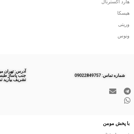
هارد اکسترنال
هیسکا
وریتی
ونوس
آدرس: تهران مید
ﺷﻤﺎره ﺗﻤﺎس: 09022849757
تشریف بیارید تم
با پخش مومن