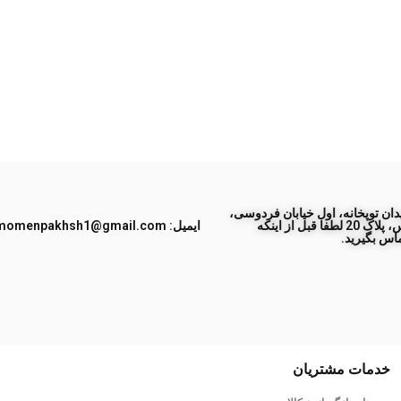
ان توپخانه، اول خیابان فردوسی،
جنب پاساژ طبس، پلاک 20 لطفا قبل از اینکه
ایمیل: momenpakhsh1@gmail.com
اس بگیرید.
خدمات مشتریان