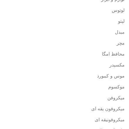
لوتوس
لیتو
مبدل
مچر
محافظ امگا
مکسیدر
موس و کیبورد
موکسوم
میکروفن
میکروفون یقه ای
میکروفونیقه ای