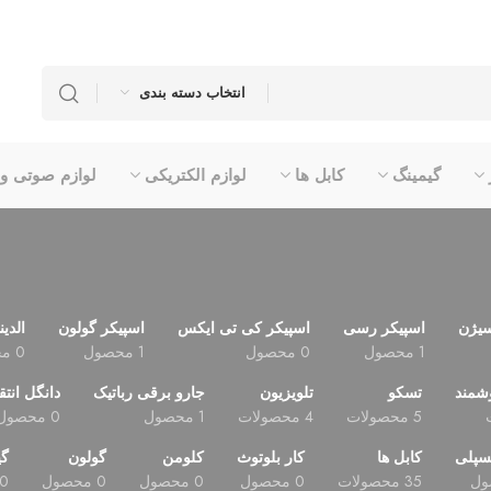
انتخاب دسته بندی
گیمینگ
کابل ها
لوازم الکتریکی
لوازم صوتی و
سیژن
اسپیکر رسی
اسپیکر کی تی ایکس
اسپیکر گولون
الدین
1 محصول
0 محصول
1 محصول
0 محصول
شمند
تسکو
تلویزیون
جارو برقی رباتیک
دانگل انتق
5 محصولات
4 محصولات
1 محصول
0 محصول
سپلی
کابل ها
کار بلوتوث
کلومن
گولون
گی
35 محصولات
0 محصول
0 محصول
0 محصول
0 محصول