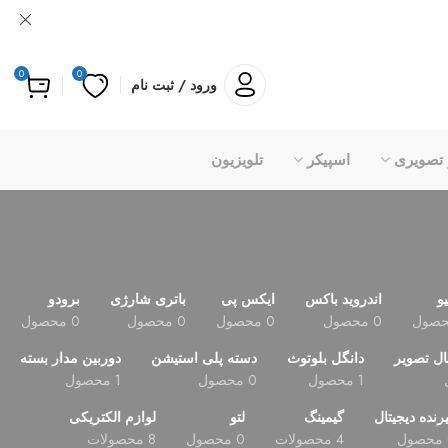
0
0
ورود / ثبت نام
 تصویری
اسپیکر
تلویزیون
یو
اندروید باکس
ایکس پی
باتری شارژی
برودو
0 محصول
0 محصول
0 محصول
0 محصول
ال تصویر
دانگل بلوتوث
دسته پلی استیشن
دوربین مدار بسته
1 محصول
0 محصول
1 محصول
رنده دیجیتال
گیمینگ
لتو
لوازم الکتریکی
4 محصولات
0 محصول
8 محصولات