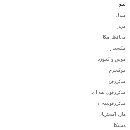
لیتو
مبدل
مچر
محافظ امگا
مکسیدر
موس و کیبورد
موکسوم
میکروفن
میکروفون یقه ای
میکروفونیقه ای
هارد اکسترنال
هیسکا