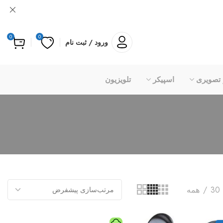
0
0
ورود / ثبت نام
 تصویری
اسپیکر
تلویزیون
30
همه