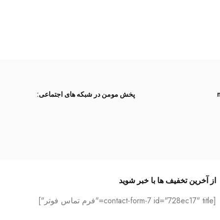
پخش مومن در شبکه های اجتماعی:
از آخرین تخفیف ها با خبر شوید
[contact-form-7 id="728ec17" title="فرم تماس فوتر"]