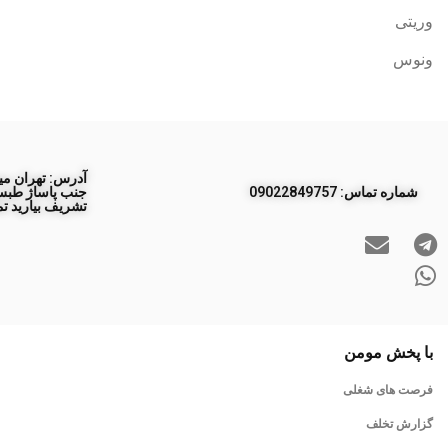
وریتی
ونوس
آدرس: تهران مید
ﺷﻤﺎره ﺗﻤﺎس: 09022849757
تشریف بیارید تم
با پخش مومن
فرصت های شغلی
گزارش تخلف