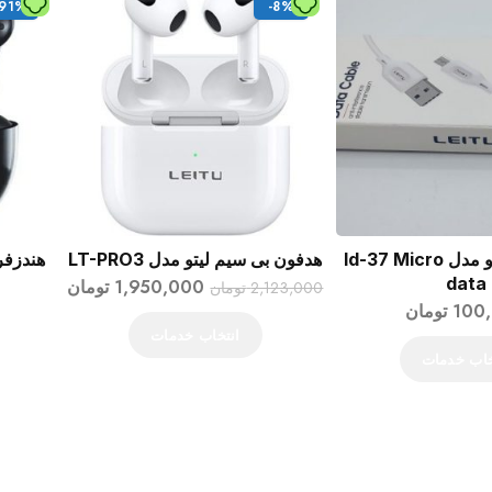
-91%
-8%
کابل شارژ لیتو مدل ld-37 Micro
هدفون بی سیم لیتو مدل LT-PRO3
هندزفری 
data
1,950,000
تومان
2,123,000
تومان
100
تومان
انتخاب خدمات
خاب خدمات