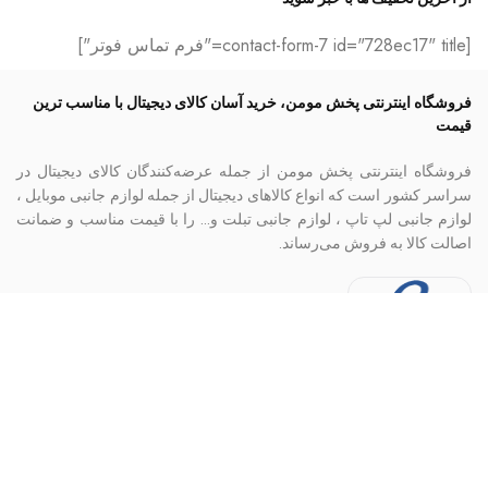
[contact-form-7 id="728ec17" title="فرم تماس فوتر"]
فروشگاه اینترنتی پخش مومن، خرید آسان کالای دیجیتال با مناسب ترین
قیمت
فروشگاه اینترنتی پخش مومن از جمله عرضه‌کنندگان کالای دیجیتال در
سراسر کشور است که انواع کالاهای دیجیتال از جمله لوازم جانبی موبایل ،
لوازم جانبی لپ تاپ ، لوازم جانبی تبلت و… را با قیمت مناسب و ضمانت
اصالت کالا به فروش می‌رساند.
کلیه حقوق این سایت متعلق به پخش مومن است. اجرا موسسه کارآفرینان مهر کامیاب
© Copyrights - 1402