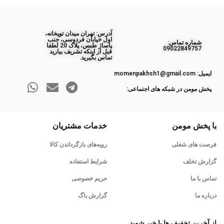
آدرس: تهران میدان توپخانه،
اول خیابان فردوسی، جنب
ﺷﻤﺎره ﺗﻤﺎس:
پاساژ طبس، پلاک 20 لطفا
09022849757
قبل از اینکه تشریف بیارید
تماس بگیرید.
ایمیل: momenpakhsh1@gmail.com
پخش مومن در شبکه های اجتماعی:
با پخش مومن
خدمات مشتریان
فرصت های شغلی
رویه‌های بازگرداندن کالا
گزارش تخلف
شرایط استفاده
تماس با ما
حریم خصوصی
درباره ما
گزارش باگ
از آخرین تخفیف ها با خبر شوید