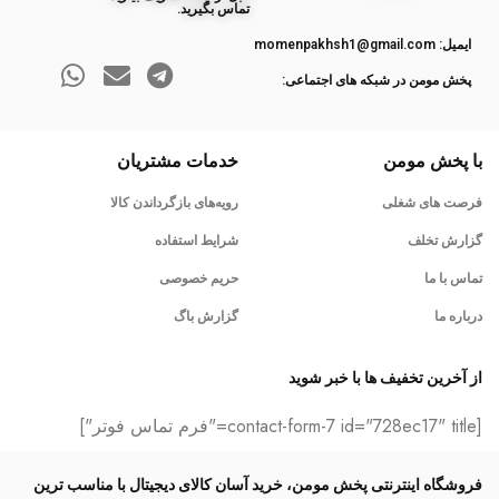
تماس بگیرید.
ایمیل: momenpakhsh1@gmail.com
پخش مومن در شبکه های اجتماعی:
با پخش مومن
خدمات مشتریان
فرصت های شغلی
رویه‌های بازگرداندن کالا
گزارش تخلف
شرایط استفاده
تماس با ما
حریم خصوصی
درباره ما
گزارش باگ
از آخرین تخفیف ها با خبر شوید
[contact-form-7 id="728ec17" title="فرم تماس فوتر"]
فروشگاه اینترنتی پخش مومن، خرید آسان کالای دیجیتال با مناسب ترین