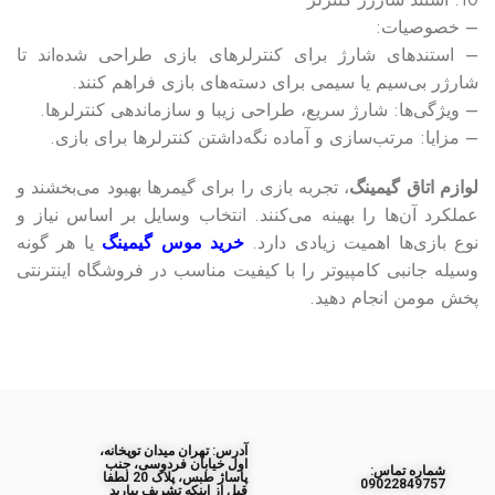
– خصوصیات:
– استندهای شارژ برای کنترلرهای بازی طراحی شده‌اند تا
شارژر بی‌سیم یا سیمی برای دسته‌های بازی فراهم کنند.
– ویژگی‌ها: شارژ سریع، طراحی زیبا و سازماندهی کنترلرها.
– مزایا: مرتب‌سازی و آماده نگه‌داشتن کنترلرها برای بازی.
لوازم اتاق گیمینگ
، تجربه بازی را برای گیمرها بهبود می‌بخشند و
عملکرد آن‌ها را بهینه می‌کنند. انتخاب وسایل بر اساس نیاز و
نوع بازی‌ها اهمیت زیادی دارد.
خرید موس گیمینگ
یا هر گونه
وسیله جانبی کامپیوتر را با کیفیت مناسب در فروشگاه اینترنتی
پخش مومن انجام دهید.
آدرس: تهران میدان توپخانه،
اول خیابان فردوسی، جنب
ﺷﻤﺎره ﺗﻤﺎس:
پاساژ طبس، پلاک 20 لطفا
09022849757
قبل از اینکه تشریف بیارید